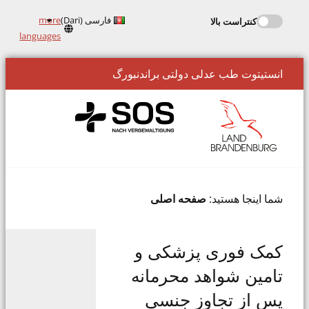
فارسی (Dari)
more
کنتراست بالا
Kontrastmodus
languages
aktivieren
انستیتوت طب عدلی دولتی براندنبورگ
شما اینجا هستید:
صفحه اصلی
کمک فوری پزشکی و
تامین شواهد محرمانه
پس از تجاوز جنسی