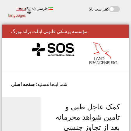
فارسی (Farsi)
more
کنتراست بالا
Kontrastmodus
languages
aktivieren
مؤسسه پزشکی قانونی ایالت براندنبورگ
شما اینجا هستید:
صفحه اصلی
کمک عاجل طبی و
تامین شواهد محرمانه
بعد از تجاوز جنسی